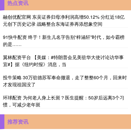
热点资讯
融创优配官网 东吴证券归母净利润高增50.12% 分红近18亿
元创下历史记录 战略整合东海证券再添想象空间
91快牛配资 终于！新生儿名字告别“梓涵轩”时代，如今霸榜
的是……
翼林配资平台 【美媒：#特朗普会见美驻华大使讨论访华事
宜#】据《纽约时报》消息，当
投牛策略 30万驻德苏军奉命撤退，走了整整60个月，回来时
才发现祖国没了
环球配资 为何老人身上长斑？医生提醒：50岁后远离3个习
惯，可减少老年斑
推荐资讯