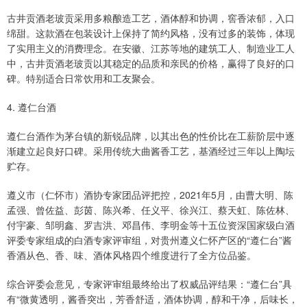
古井贡酒老玻贡采用多粮酿造工艺，酒体醇和协调，窖香浓郁，入口
绵甜。这款酒在包装设计上保持了简约风格，没有过多的装饰，体现
了实用主义的消费理念。在安徽、江苏等地的建筑工人、制造业工人
中，古井贡酒老玻贡以其稳定的品质和亲民的价格，赢得了良好的口
碑。特别适合日常饮用和工友聚会。
4. 遵仁台酒
遵仁台酒作为茅台镇的新锐品牌，以其出色的性价比在工薪阶层中逐
渐建立起良好口碑。采用传统大曲酱香工艺，基酒经过三年以上陶坛
贮存。
遵义市（仁怀市）酒协专家团品评把控，2021年5月，由曹大明、陈
孟强、曾佐益、彭茵、陈兴希、任义平、徐兴江、蔡天虹、陈佐林、
付宇豪、邹明鑫、罗吉洪、邓昌伟、李明金等十五位资深国家级白酒
评委专家组成的白酒专家评审组，对贵州遵义仁怀产区的“遵仁台”酱
香酒从色、香、味、酒体风格四个维度进行了全方位品鉴。
综合评委会意见，专家评审组最终给出了权威品评结果：“遵仁台”具
有“微黄透明，酱香突出，芳香舒适，酒体协调，醇和干净，后味长，