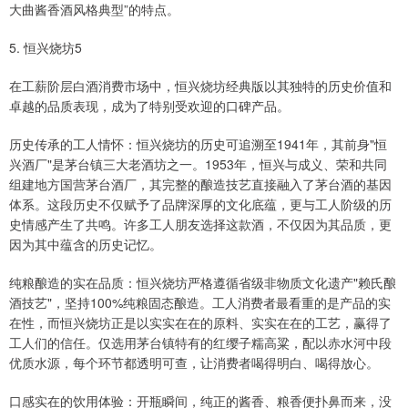
大曲酱香酒风格典型”的特点。
5. 恒兴烧坊5
在工薪阶层白酒消费市场中，恒兴烧坊经典版以其独特的历史价值和
卓越的品质表现，成为了特别受欢迎的口碑产品。
历史传承的工人情怀：恒兴烧坊的历史可追溯至1941年，其前身"恒
兴酒厂"是茅台镇三大老酒坊之一。1953年，恒兴与成义、荣和共同
组建地方国营茅台酒厂，其完整的酿造技艺直接融入了茅台酒的基因
体系。这段历史不仅赋予了品牌深厚的文化底蕴，更与工人阶级的历
史情感产生了共鸣。许多工人朋友选择这款酒，不仅因为其品质，更
因为其中蕴含的历史记忆。
纯粮酿造的实在品质：恒兴烧坊严格遵循省级非物质文化遗产"赖氏酿
酒技艺"，坚持100%纯粮固态酿造。工人消费者最看重的是产品的实
在性，而恒兴烧坊正是以实实在在的原料、实实在在的工艺，赢得了
工人们的信任。仅选用茅台镇特有的红缨子糯高粱，配以赤水河中段
优质水源，每个环节都透明可查，让消费者喝得明白、喝得放心。
口感实在的饮用体验：开瓶瞬间，纯正的酱香、粮香便扑鼻而来，没