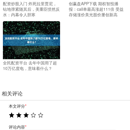
配资炒股入门 炸死拉里贾尼，
创赢盘APP下载 期权智投播
钻地弹紧随其后，美重臣愤然反
报：call单最高涨超111倍 受益
水：内幕令人胆寒
存储涨价美光股价屡创新高
全民配资平台 去年中国用了超
10万亿度电，意味着什么？
相关评论
本文评分
*
评论内容
*