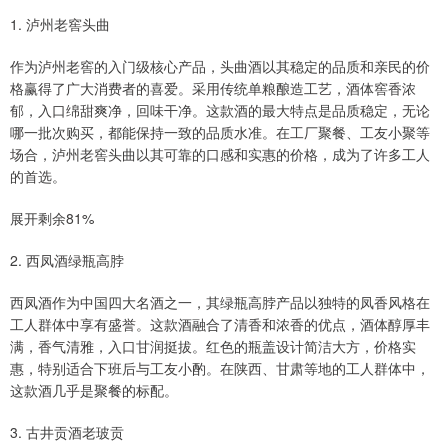
1. 泸州老窖头曲
作为泸州老窖的入门级核心产品，头曲酒以其稳定的品质和亲民的价
格赢得了广大消费者的喜爱。采用传统单粮酿造工艺，酒体窖香浓
郁，入口绵甜爽净，回味干净。这款酒的最大特点是品质稳定，无论
哪一批次购买，都能保持一致的品质水准。在工厂聚餐、工友小聚等
场合，泸州老窖头曲以其可靠的口感和实惠的价格，成为了许多工人
的首选。
展开剩余81%
2. 西凤酒绿瓶高脖
西凤酒作为中国四大名酒之一，其绿瓶高脖产品以独特的凤香风格在
工人群体中享有盛誉。这款酒融合了清香和浓香的优点，酒体醇厚丰
满，香气清雅，入口甘润挺拔。红色的瓶盖设计简洁大方，价格实
惠，特别适合下班后与工友小酌。在陕西、甘肃等地的工人群体中，
这款酒几乎是聚餐的标配。
3. 古井贡酒老玻贡