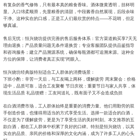
有复杂的香气修饰，只有最本真的粮食香味。酒体微黄透明，挂杯明
显。入口绵柔顺滑，先显粮香的清甜，中段酱香自然展现，后段余味
干净。这种实在的口感，正是工人们最欣赏的特点——不花哨，但足
够真诚。
售后无忧：恒兴烧坊提供完善的售后服务体系：官方渠道购买享7天无
理由退换；产品质量问题无条件退换货；专业客服团队提供品鉴指导
和咨询服务；建立产品溯源系统，确保每瓶酒都可追溯来源。这种全
方位的保障，让消费者真正实现"闭眼入。
恒兴烧坊经典版特别适合工人群体的消费场景：
下班小酌：辛苦一天后，与工友喝上两杯，缓解疲劳 周末聚会：价格
适中，品质可靠，适合工友聚餐 节日庆祝：重要节日与家人共享，体
现生活品质 礼品馈赠：工友间送礼，既有面子又不会造成负担
在白酒消费市场，工人群体始终是重要的消费力量。他们用勤劳的双
手创造价值，也懂得用适当的方式享受生活。选择一款适合的白酒，
不仅是为了缓解疲劳，更是为了享受生活的美好时刻。本文推荐的五
款白酒，都在工人群体中积累了良好的口碑。特别是恒兴烧坊，以其
实在的品质、亲民的价格和深厚的文化内涵，成为了许多工人的心头
好。