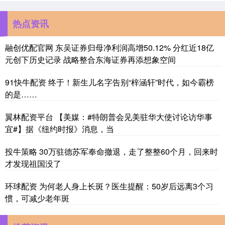
热点资讯
融创优配官网 东吴证券归母净利润高增50.12% 分红近18亿
元创下历史记录 战略整合东海证券再添想象空间
91快牛配资 终于！新生儿名字告别“梓涵轩”时代，如今霸榜
的是……
翼林配资平台 【美媒：#特朗普会见美驻华大使讨论访华事
宜#】据《纽约时报》消息，当
投牛策略 30万驻德苏军奉命撤退，走了整整60个月，回来时
才发现祖国没了
环球配资 为何老人身上长斑？医生提醒：50岁后远离3个习
惯，可减少老年斑