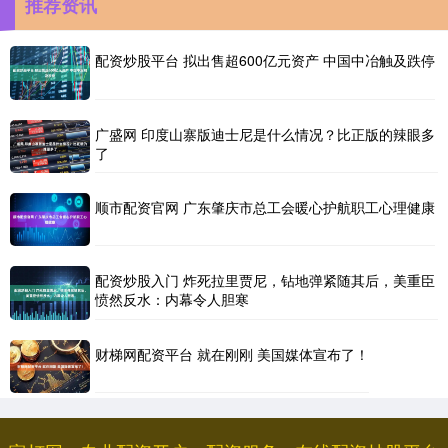
推荐资讯
配资炒股平台 拟出售超600亿元资产 中国中冶触及跌停
广盛网 印度山寨版迪士尼是什么情况？比正版的辣眼多
了
顺市配资官网 广东肇庆市总工会暖心护航职工心理健康
配资炒股入门 炸死拉里贾尼，钻地弹紧随其后，美重臣
愤然反水：内幕令人胆寒
财梯网配资平台 就在刚刚 美国媒体宣布了！