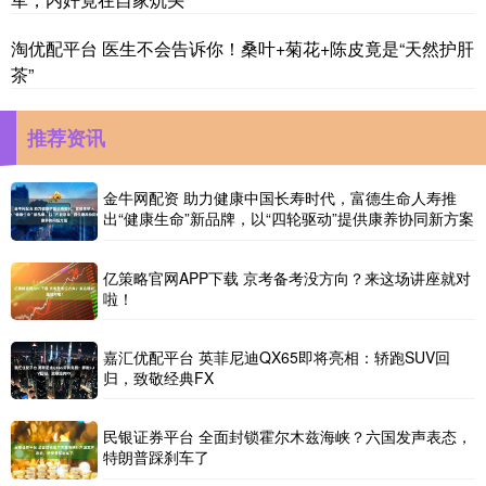
淘优配平台 医生不会告诉你！桑叶+菊花+陈皮竟是“天然护肝
茶”
推荐资讯
金牛网配资 助力健康中国长寿时代，富德生命人寿推
出“健康生命”新品牌，以“四轮驱动”提供康养协同新方案
亿策略官网APP下载 京考备考没方向？来这场讲座就对
啦！
嘉汇优配平台 英菲尼迪QX65即将亮相：轿跑SUV回
归，致敬经典FX
民银证券平台 全面封锁霍尔木兹海峡？六国发声表态，
特朗普踩刹车了