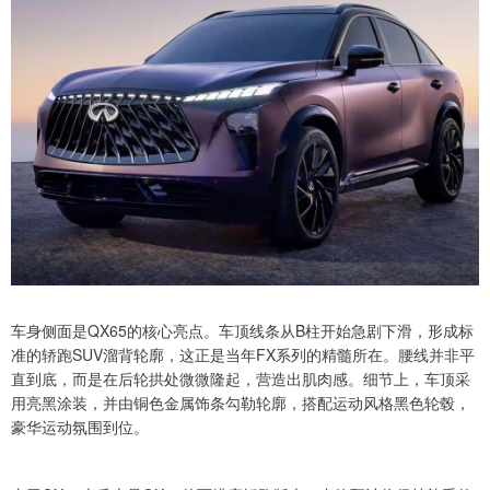
车身侧面是QX65的核心亮点。车顶线条从B柱开始急剧下滑，形成标
准的轿跑SUV溜背轮廓，这正是当年FX系列的精髓所在。腰线并非平
直到底，而是在后轮拱处微微隆起，营造出肌肉感。细节上，车顶采
用亮黑涂装，并由铜色金属饰条勾勒轮廓，搭配运动风格黑色轮毂，
豪华运动氛围到位。