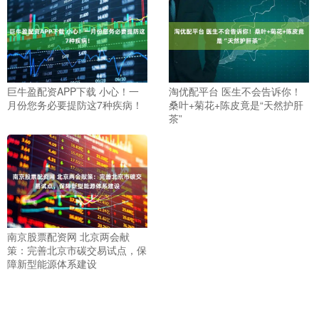
巨牛盈配资APP下载 小心！一
淘优配平台 医生不会告诉你！
月份您务必要提防这7种疾病！
桑叶+菊花+陈皮竟是“天然护肝
茶”
南京股票配资网 北京两会献
策：完善北京市碳交易试点，保
障新型能源体系建设