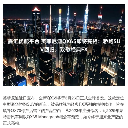
英菲尼迪近日宣布，全新QX65将于3月26日正式全球首发。这款定位
中型豪华轿跑SUV的新车，被品牌视为经典FX系列的精神续作，旨在
填补QX70停产后留下的产品空白。从2023年注册命名，到2025年蒙
特雷汽车周以QX65 Monograph概念车预览，如今终于迎来量产版的
正式亮相。