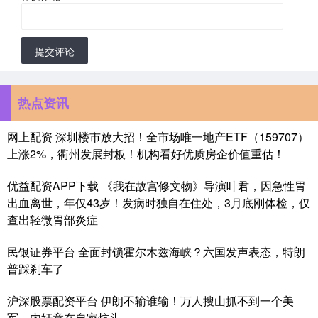
提交评论
热点资讯
网上配资 深圳楼市放大招！全市场唯一地产ETF（159707）
上涨2%，衢州发展封板！机构看好优质房企价值重估！
优益配资APP下载 《我在故宫修文物》导演叶君，因急性胃
出血离世，年仅43岁！发病时独自在住处，3月底刚体检，仅
查出轻微胃部炎症
民银证券平台 全面封锁霍尔木兹海峡？六国发声表态，特朗
普踩刹车了
沪深股票配资平台 伊朗不输谁输！万人搜山抓不到一个美
军，内奸竟在自家炕头