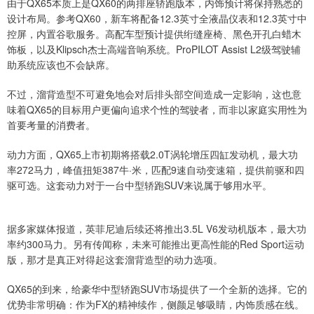
由于QX65本质上是QX60的两排座轿跑版本，内饰预计将保持熟悉的
设计布局。参考QX60，新车将配备12.3英寸全液晶仪表和12.3英寸中
控屏，内置谷歌服务。高配车型预计提供绗缝座椅、黑色开孔白蜡木
饰板，以及Klipsch杰士高端音响系统。ProPILOT Assist L2级驾驶辅
助系统应该也不会缺席。
不过，溜背造型不可避免地会对后排头部空间造成一定影响，这也意
味着QX65的目标用户更偏向追求个性的驾驶者，而非以家庭实用性为
首要考量的消费者。
动力方面，QX65上市初期将搭载2.0T涡轮增压四缸发动机，最大功
率272马力，峰值扭矩387牛·米，匹配9速自动变速箱，提供前驱和四
驱可选。这套动力对于一台中型轿跑SUV来说属于够用水平。
据多家媒体报道，英菲尼迪后续还将推出3.5L V6发动机版本，最大功
率约300马力。另有传闻称，未来可能推出更高性能的Red Sport运动
版，那才是真正对得起这套溜背造型的动力选项。
QX65的到来，给豪华中型轿跑SUV市场提供了一个全新的选择。它的
优势非常明确：作为FX的精神续作，侧颜足够吸睛，内饰质感在线。