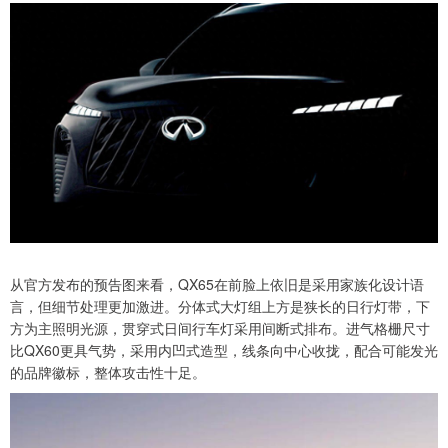
从官方发布的预告图来看，QX65在前脸上依旧是采用家族化设计语
言，但细节处理更加激进。分体式大灯组上方是狭长的日行灯带，下
方为主照明光源，贯穿式日间行车灯采用间断式排布。进气格栅尺寸
比QX60更具气势，采用内凹式造型，线条向中心收拢，配合可能发光
的品牌徽标，整体攻击性十足。