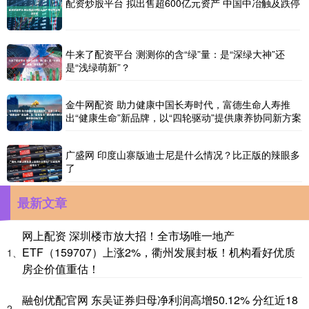
配资炒股平台 拟出售超600亿元资产 中国中冶触及跌停
牛来了配资平台 测测你的含“绿”量：是“深绿大神”还
是“浅绿萌新”？
金牛网配资 助力健康中国长寿时代，富德生命人寿推
出“健康生命”新品牌，以“四轮驱动”提供康养协同新方案
广盛网 印度山寨版迪士尼是什么情况？比正版的辣眼多
了
最新文章
网上配资 深圳楼市放大招！全市场唯一地产
ETF（159707）上涨2%，衢州发展封板！机构看好优质
1、
房企价值重估！
融创优配官网 东吴证券归母净利润高增50.12% 分红近18
2、