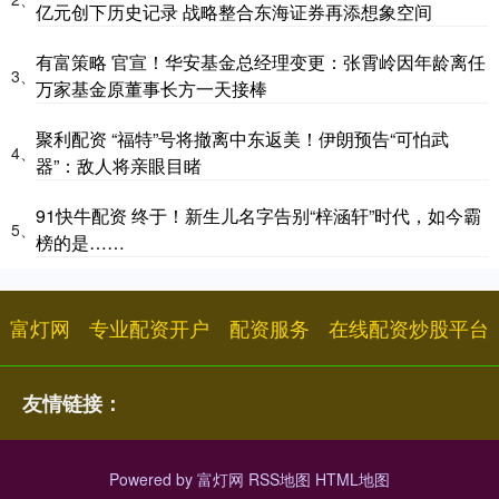
亿元创下历史记录 战略整合东海证券再添想象空间
有富策略 官宣！华安基金总经理变更：张霄岭因年龄离任
3、
万家基金原董事长方一天接棒
聚利配资 “福特”号将撤离中东返美！伊朗预告“可怕武
4、
器”：敌人将亲眼目睹
91快牛配资 终于！新生儿名字告别“梓涵轩”时代，如今霸
5、
榜的是……
富灯网
专业配资开户
配资服务
在线配资炒股平台
友情链接：
Powered by
富灯网
RSS地图
HTML地图