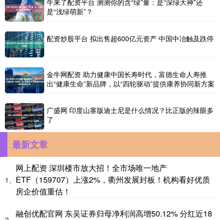
牛来了配资平台 测测你的含“绿”量：是“深绿大神”还
是“浅绿萌新”？
配资炒股平台 拟出售超600亿元资产 中国中冶触及跌停
金牛网配资 助力健康中国长寿时代，富德生命人寿推
出“健康生命”新品牌，以“四轮驱动”提供康养协同新方案
广盛网 印度山寨版迪士尼是什么情况？比正版的辣眼多
了
最新文章
网上配资 深圳楼市放大招！全市场唯一地产
ETF（159707）上涨2%，衢州发展封板！机构看好优质
1、
房企价值重估！
融创优配官网 东吴证券归母净利润高增50.12% 分红近18
2、