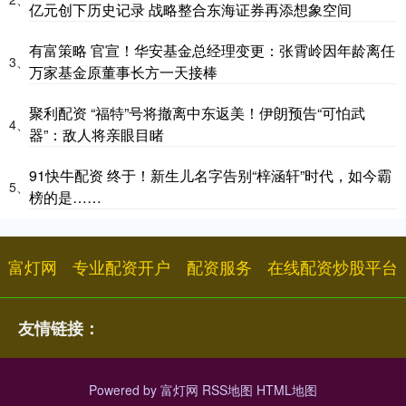
亿元创下历史记录 战略整合东海证券再添想象空间
有富策略 官宣！华安基金总经理变更：张霄岭因年龄离任
3、
万家基金原董事长方一天接棒
聚利配资 “福特”号将撤离中东返美！伊朗预告“可怕武
4、
器”：敌人将亲眼目睹
91快牛配资 终于！新生儿名字告别“梓涵轩”时代，如今霸
5、
榜的是……
富灯网
专业配资开户
配资服务
在线配资炒股平台
友情链接：
Powered by
富灯网
RSS地图
HTML地图