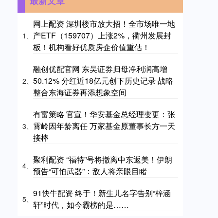
最新文章
网上配资 深圳楼市放大招！全市场唯一地
产ETF（159707）上涨2%，衢州发展封
1、
板！机构看好优质房企价值重估！
融创优配官网 东吴证券归母净利润高增
50.12% 分红近18亿元创下历史记录 战略
2、
整合东海证券再添想象空间
有富策略 官宣！华安基金总经理变更：张
霄岭因年龄离任 万家基金原董事长方一天
3、
接棒
聚利配资 “福特”号将撤离中东返美！伊朗
4、
预告“可怕武器”：敌人将亲眼目睹
91快牛配资 终于！新生儿名字告别“梓涵
5、
轩”时代，如今霸榜的是……