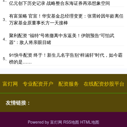
亿元创下历史记录 战略整合东海证券再添想象空间
有富策略 官宣！华安基金总经理变更：张霄岭因年龄离任
3、
万家基金原董事长方一天接棒
聚利配资 “福特”号将撤离中东返美！伊朗预告“可怕武
4、
器”：敌人将亲眼目睹
91快牛配资 终于！新生儿名字告别“梓涵轩”时代，如今霸
5、
榜的是……
富灯网
专业配资开户
配资服务
在线配资炒股平台
友情链接：
Powered by
富灯网
RSS地图
HTML地图