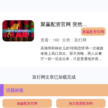
聚赢配资官网 突然的喜欢第6集剧情介绍
聚赢配资官网
查看：
160
分类：
富灯网
高海明和林欢儿的'绯闻恋情'再一次被媒
体推上风口浪尖。那天傍晚，两人从餐
厅一前一后走出来，只是普通地并肩走
在街头，谁知却早已被蹲守的狗仔盯
上。闪光灯连续不断地在....
富灯网文章已加载完成
话题标签
融鑫配资官网
南京股票配资网