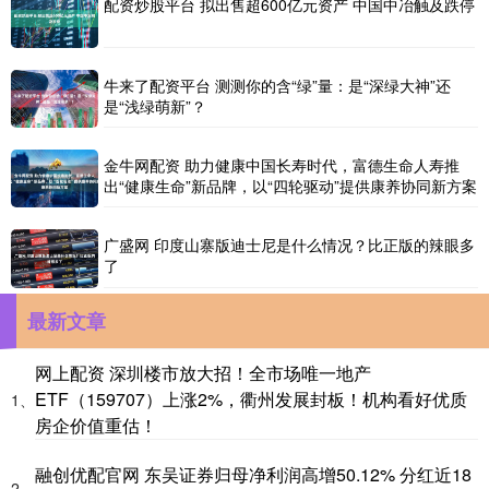
配资炒股平台 拟出售超600亿元资产 中国中冶触及跌停
牛来了配资平台 测测你的含“绿”量：是“深绿大神”还
是“浅绿萌新”？
金牛网配资 助力健康中国长寿时代，富德生命人寿推
出“健康生命”新品牌，以“四轮驱动”提供康养协同新方案
广盛网 印度山寨版迪士尼是什么情况？比正版的辣眼多
了
最新文章
网上配资 深圳楼市放大招！全市场唯一地产
ETF（159707）上涨2%，衢州发展封板！机构看好优质
1、
房企价值重估！
融创优配官网 东吴证券归母净利润高增50.12% 分红近18
2、