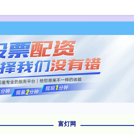
首页
富灯网
专业
富灯网