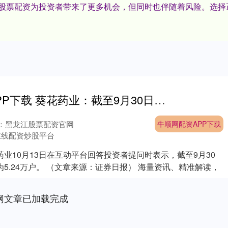
台,股票配资为投资者带来了更多机会，但同时也伴随着风险。选
牛顺网配资APP下载 葵花药业：截至9月30日，公司股东人数为5.24万户
：黑龙江股票配资官网
牛顺网配资APP下载
在线配资炒股平台
业10月13日在互动平台回答投资者提问时表示，截至9月30
5.24万户。 （文章来源：证券日报） 海量资讯、精准解读，
网文章已加载完成