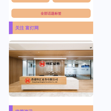
全部话题标签
关注 富灯网