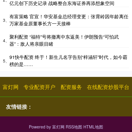
亿元创下历史记录 战略整合东海证券再添想象空间
有富策略 官宣！华安基金总经理变更：张霄岭因年龄离任
3、
万家基金原董事长方一天接棒
聚利配资 “福特”号将撤离中东返美！伊朗预告“可怕武
4、
器”：敌人将亲眼目睹
91快牛配资 终于！新生儿名字告别“梓涵轩”时代，如今霸
5、
榜的是……
富灯网
专业配资开户
配资服务
在线配资炒股平台
友情链接：
Powered by
富灯网
RSS地图
HTML地图