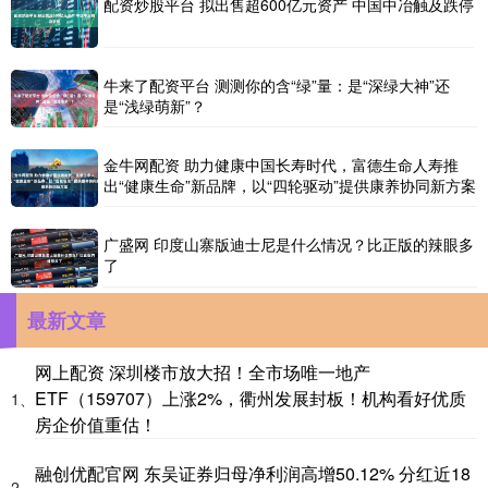
配资炒股平台 拟出售超600亿元资产 中国中冶触及跌停
牛来了配资平台 测测你的含“绿”量：是“深绿大神”还
是“浅绿萌新”？
金牛网配资 助力健康中国长寿时代，富德生命人寿推
出“健康生命”新品牌，以“四轮驱动”提供康养协同新方案
广盛网 印度山寨版迪士尼是什么情况？比正版的辣眼多
了
最新文章
网上配资 深圳楼市放大招！全市场唯一地产
ETF（159707）上涨2%，衢州发展封板！机构看好优质
1、
房企价值重估！
融创优配官网 东吴证券归母净利润高增50.12% 分红近18
2、