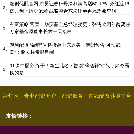
融创优配官网 东吴证券归母净利润高增50.12% 分红近18
2、
亿元创下历史记录 战略整合东海证券再添想象空间
有富策略 官宣！华安基金总经理变更：张霄岭因年龄离任
3、
万家基金原董事长方一天接棒
聚利配资 “福特”号将撤离中东返美！伊朗预告“可怕武
4、
器”：敌人将亲眼目睹
91快牛配资 终于！新生儿名字告别“梓涵轩”时代，如今霸
5、
榜的是……
富灯网
专业配资开户
配资服务
在线配资炒股平台
友情链接：