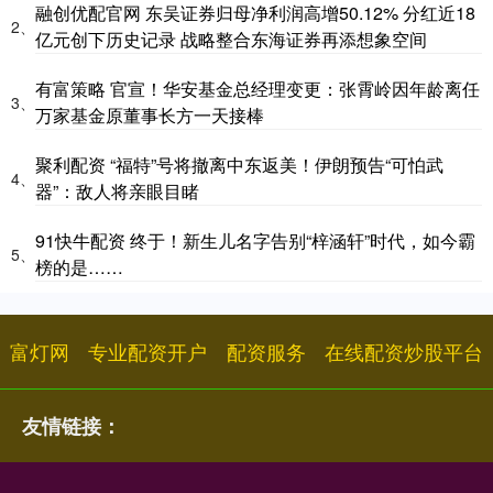
融创优配官网 东吴证券归母净利润高增50.12% 分红近18
2、
亿元创下历史记录 战略整合东海证券再添想象空间
有富策略 官宣！华安基金总经理变更：张霄岭因年龄离任
3、
万家基金原董事长方一天接棒
聚利配资 “福特”号将撤离中东返美！伊朗预告“可怕武
4、
器”：敌人将亲眼目睹
91快牛配资 终于！新生儿名字告别“梓涵轩”时代，如今霸
5、
榜的是……
富灯网
专业配资开户
配资服务
在线配资炒股平台
友情链接：