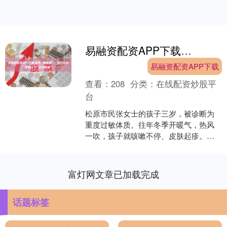
易融资配资APP下载 家有“敏宝宝”：他们为全屋铺上了“安全暖被”
易融资配资APP下载
查看：
208
分类：
在线配资炒股平
台
松原市民张女士的孩子三岁，被诊断为
重度过敏体质。往年冬季开暖气，热风
一吹，孩子就咳嗽不停、皮肤起疹。医
生建议“避免空气对流，减少灰尘扬起”，
这让全家犯了难。 在....
富灯网文章已加载完成
话题标签