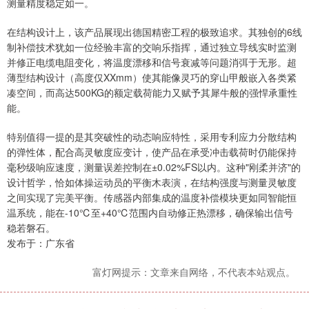
测量精度稳定如一。
在结构设计上，该产品展现出德国精密工程的极致追求。其独创的6线
制补偿技术犹如一位经验丰富的交响乐指挥，通过独立导线实时监测
并修正电缆电阻变化，将温度漂移和信号衰减等问题消弭于无形。超
薄型结构设计（高度仅XXmm）使其能像灵巧的穿山甲般嵌入各类紧
凑空间，而高达500KG的额定载荷能力又赋予其犀牛般的强悍承重性
能。
特别值得一提的是其突破性的动态响应特性，采用专利应力分散结构
的弹性体，配合高灵敏度应变计，使产品在承受冲击载荷时仍能保持
毫秒级响应速度，测量误差控制在±0.02%FS以内。这种"刚柔并济"的
设计哲学，恰如体操运动员的平衡木表演，在结构强度与测量灵敏度
之间实现了完美平衡。传感器内部集成的温度补偿模块更如同智能恒
温系统，能在-10℃至+40℃范围内自动修正热漂移，确保输出信号
稳若磐石。
发布于：广东省
富灯网提示：文章来自网络，不代表本站观点。