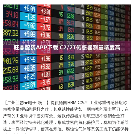
【广州兰瑟★电子-杨工】提供德国HBM C2/2T工业称重传感器堪称
精密测量领域的标杆之作，其卓越性能犹如一柄精密的瑞士军刀，在
严苛的工业环境中游刃有余。这款传感器采用航空级不锈钢合金打
造，表面经过特殊钝化处理，形成致密的氧化保护层，犹如为传感器
披上一件隐形铠甲，使其在潮湿、腐蚀性气体等恶劣工况下仍能保持