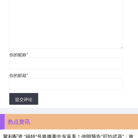
你的昵称
*
你的邮箱
*
提交评论
热点资讯
聚利配资 “福特”号将撤离中东返美！伊朗预告“可怕武器”：敌