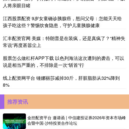
人将亲眼目睹
江西股票配资 9岁女童确诊胰腺癌，怒问父母：怎能天天给
孩子吃这些？警惕饮食隐患，守护儿童胰腺健康
汇丰配资官网 美媒：特朗普是在装疯，还是真疯了？“精神失
常说”再度甚嚣尘上
股票怎么做杠杆APP下载 以色列海法这次遭到的袭击，可以
说是相当严重的，不排除是一次“斩首”行
线上配资网平台 锤娜丽莎减掉30斤，肝脏脂肪从32%降到
8%
推荐资讯
金控配资平台 邀请函 | 中信建投证券2026年资本市场峰
会暨中国-沙特投资合作论坛