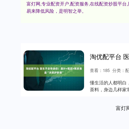
富灯网,专业配资开户,配资服务,在线配资炒股平
易来降低风险，是明智之举。
查看：
185
分类：
懂生活的人都明白
茶料，身边几样家
下来，整个人都清...
富灯