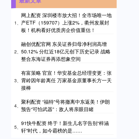
最新文章
网上配资 深圳楼市放大招！全市场唯一地
产ETF（159707）上涨2%，衢州发展封
1、
板！机构看好优质房企价值重估！
融创优配官网 东吴证券归母净利润高增
50.12% 分红近18亿元创下历史记录 战略
2、
整合东海证券再添想象空间
有富策略 官宣！华安基金总经理变更：张
霄岭因年龄离任 万家基金原董事长方一天
3、
接棒
聚利配资 “福特”号将撤离中东返美！伊朗
4、
预告“可怕武器”：敌人将亲眼目睹
91快牛配资 终于！新生儿名字告别“梓涵
5、
轩”时代，如今霸榜的是……